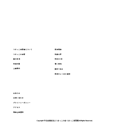
つきっこ保育園について
採用情報
つきっこの保育
先輩の声
園の生活
先生の1日
年間行事
働く環境
入園案内
数字で見る
採用のよくある質問
お知らせ
お問い合わせ
プライバシーポリシー
アクセス
情報公開資料
Copyright © 社会福祉法人つきっこの会 つきっこ保育園 All Rights Reserved.