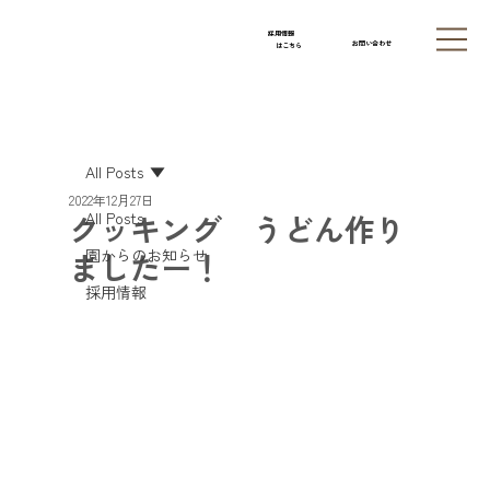
採用情報
お問い合わせ
はこちら
All Posts
2022年12月27日
クッキング うどん作り
All Posts
園からのお知らせ
ましたー！
採用情報