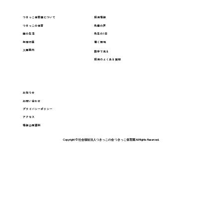
つきっこ保育園について
採用情報
つきっこの保育
先輩の声
園の生活
先生の1日
年間行事
働く環境
入園案内
数字で見る
採用のよくある質問
お知らせ
お問い合わせ
プライバシーポリシー
アクセス
情報公開資料
Copyright © 社会福祉法人つきっこの会 つきっこ保育園 All Rights Reserved.