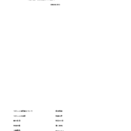
福岡おもちゃ美術館に行ってきました！
0956-56-3913
つきっこ保育園について
採用情報
つきっこの保育
先輩の声
園の生活
先生の1日
年間行事
働く環境
入園案内