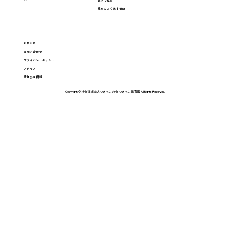
数字で見る
採用のよくある質問
お知らせ
お問い合わせ
プライバシーポリシー
アクセス
情報公開資料
Copyright © 社会福祉法人つきっこの会 つきっこ保育園 All Rights Reserved.