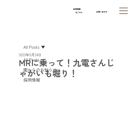
採用情報
お問い合わせ
はこちら
All Posts
2023年5月24日
MRに乗って！九電さんじ
All Posts
園からのお知らせ
ゃがいも堀り！
採用情報