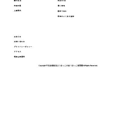
園の生活
先生の1日
年間行事
働く環境
入園案内
数字で見る
採用のよくある質問
お知らせ
お問い合わせ
プライバシーポリシー
アクセス
情報公開資料
Copyright © 社会福祉法人つきっこの会 つきっこ保育園 All Rights Reserved.