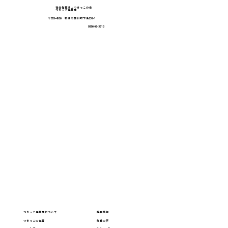
社会福祉法人つきっこの会
つきっこ保育園
〒859-4536 松浦市調川町下免591-1
福岡おもちゃ美術館に行ってきました！
0956-56-3913
つきっこ保育園について
採用情報
つきっこの保育
先輩の声