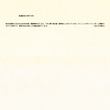
地産地消と手作りの味
心と
地元の農家から仕入れたお米や生魚、国産素材のだしなど、できる限り地元産・無添加にこだわっています。ドレッシングやソース
つきっこ菜園での「植え
もすべて手作りで、素材の味を大切にした給食を届けています。
ごはんや汁物の日も設け