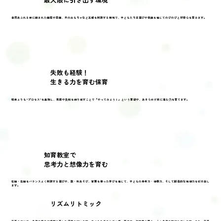
自然あふれる緑に囲まれた園庭や菜園、木のおもちゃなど五感を刺激する環境で、子どもたちは遊びや体験を通じてのびのびと好奇心を育みます。
失敗も経験！
生きる力を育む保育
結果よりも“プロセス”を重視し、挑戦や失敗を繰り返すことで「やってみよう！」という意欲や、あきらめず前に進む⼒を育てます。
知育教室で
思考力と想像力を育む
右脳・左脳をバランスよく刺激する遊びや、数・形あそび、言葉を使った学びを通じて、子どもの思考力・想像力、そして創造的な発想力を引き出し
ます。
リズム​リトミック