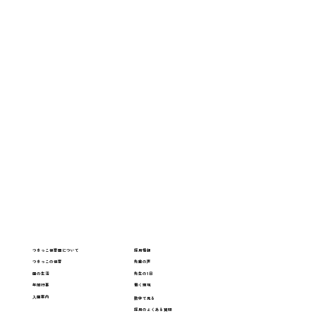
つきっこ保育園について
採用情報
つきっこの保育
先輩の声
園の生活
先生の1日
年間行事
働く環境
入園案内
数字で見る
採用のよくある質問