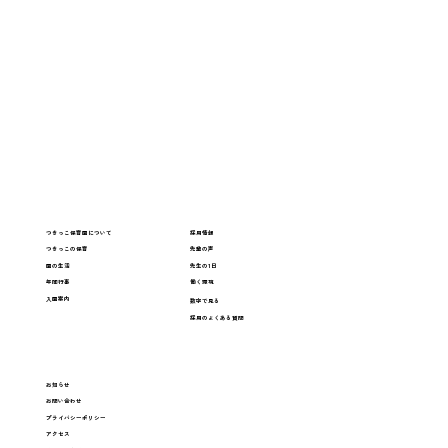
つきっこ保育園について
採用情報
つきっこの保育
先輩の声
園の生活
先生の1日
年間行事
働く環境
入園案内
数字で見る
採用のよくある質問
お知らせ
お問い合わせ
プライバシーポリシー
アクセス